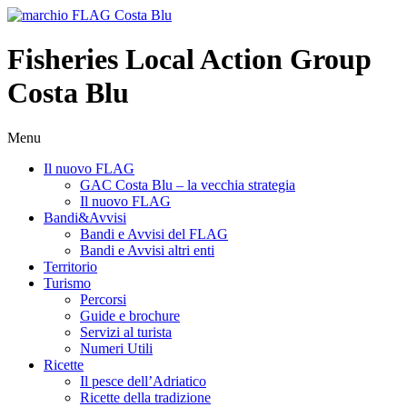
Fisheries Local Action Group
Costa Blu
Menu
Il nuovo FLAG
GAC Costa Blu – la vecchia strategia
Il nuovo FLAG
Bandi&Avvisi
Bandi e Avvisi del FLAG
Bandi e Avvisi altri enti
Territorio
Turismo
Percorsi
Guide e brochure
Servizi al turista
Numeri Utili
Ricette
Il pesce dell’Adriatico
Ricette della tradizione