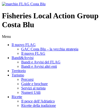
Fisheries Local Action Group
Costa Blu
Menu
Il nuovo FLAG
GAC Costa Blu – la vecchia strategia
Il nuovo FLAG
Bandi&Avvisi
Bandi e Avvisi del FLAG
Bandi e Avvisi altri enti
Territorio
Turismo
Percorsi
Guide e brochure
Servizi al turista
Numeri Utili
Ricette
Il pesce dell’Adriatico
Ricette della tradizione